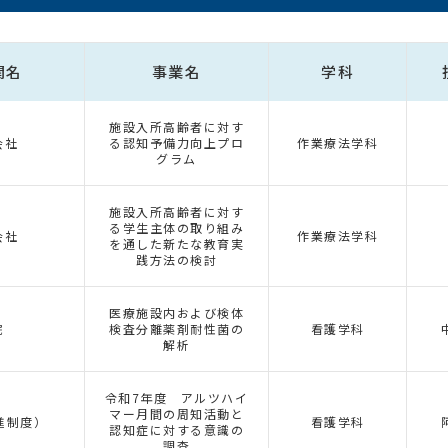
関名
事業名
学科
施設入所高齢者に対す
会社
る認知予備力向上プロ
作業療法学科
グラム
施設入所高齢者に対す
る学生主体の取り組み
会社
作業療法学科
を通した新たな教育実
践方法の検討
医療施設内および検体
院
検査分離薬剤耐性菌の
看護学科
解析
令和7年度 アルツハイ
マー月間の周知活動と
進制度）
看護学科
認知症に対する意識の
調査