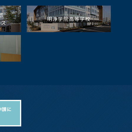
部
明浄学院高等学校
パス