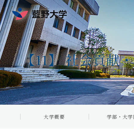
学部・大学院
【11】 社会貢
看護学科
教職課程
理学療法学科
作業療法学科
大学概要トップ
5つの強み
臨床工学科
目的・教育理念
3つのポリシー
健康科学科
藍野大学の沿革
藍野大学・大学院 
数理・データ
大学概要
学部・大学
学長メッセージ
藍野大学広報誌
ス・AI教育プ