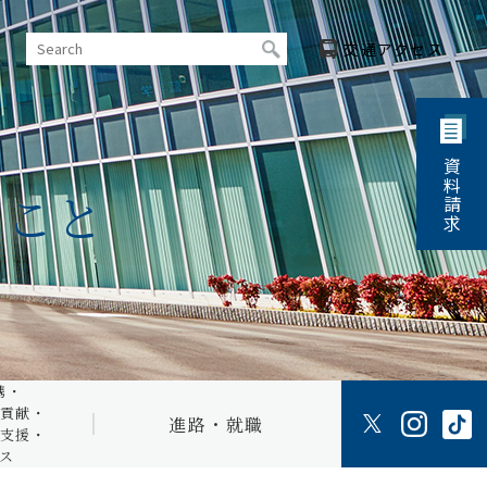
交通
アクセス
資料請求
・高大連携・
科目等履修生に
ること
涯学習
ついて
ス トップ
卒後交流
キャリア開発・
連携
紹介
研究センター
デン
学習支援・
ブ
教育リソース
会
進路・就職トップ
ジェクト
携・
／確認
取得可能資格
貢献する
貢献・
進路・就職
り組み
就職率・主な就職先
支援・
ス