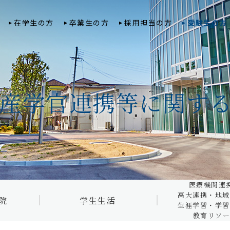
在学生の方
卒業生の方
採用担当の方
受験生の方
医療機関連携
トップ
臨床工学専攻科
献・産学官連携等に関す
地域貢献・生
大学院 看護学研究科
学生生活トップ
・教育リソー
課外活動
大学院 健康科学研究科
年間行事
医療機関連携
自治会
教員紹介
キャンパスマップ・設備
市区町村との
サークル
シラバス公開システム
相談窓口
高大連携
スチュー
ト・ジョ
学費・奨学金制度・授業料
市民公開講座
減免制度
学生懇談
地域連携プロ
医療機関連
学則
教育ローン
修学支援
サイエン
SDGs達成に
高大連携・地域
院
学生生活
申請書
ログラム
ひとり暮らしサポート
藍野大学の取
生涯学習・学習
教育リソー