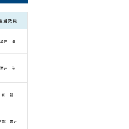
担当教員
酒井 浩
酒井 浩
中田 裕二
阿部 宏史