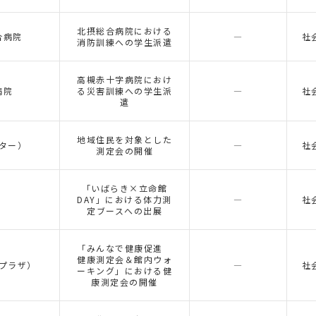
北摂総合病院における
合病院
―
社
消防訓練への学生派遣
高槻赤十字病院におけ
病院
る災害訓練への学生派
―
社
遣
地域住民を対象とした
ター）
―
社
測定会の開催
「いばらき×立命館
DAY」における体力測
―
社
定ブースへの出展
「みんなで健康促進
健康測定会＆館内ウォ
プラザ）
―
社
ーキング」における健
康測定会の開催