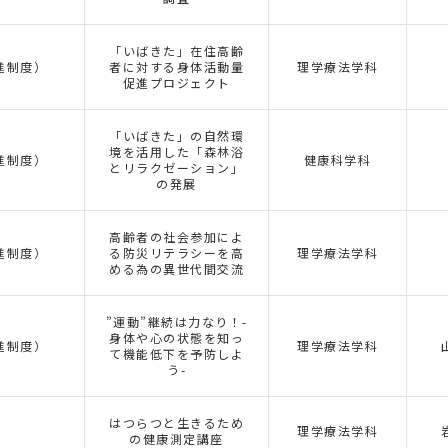
「いばきた」在住高齢
進制度）
者に対する身体活動量
理学療法学科
促進プロジェクト
「いばきた」の自然環
境を活用した「森林浴
進制度）
健康科学科
とリラクゼーション」
の発展
高齢者の社会参加によ
進制度）
る防災リテラシーを高
理学療法学科
める為の異世代間交流
”運動”継続は力なり！-
身体や心の状態を知っ
進制度）
理学療法学科
て機能低下を予防しよ
う-
はつらつと生きるため
理学療法学科
の健康測定講座