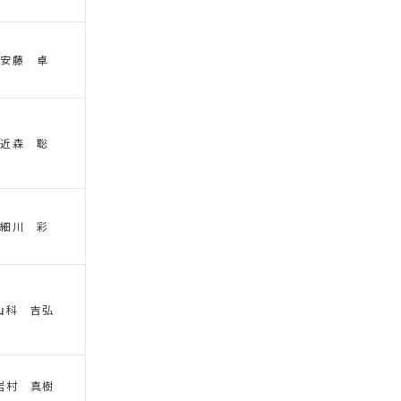
安藤 卓
近森 聡
細川 彩
山科 吉弘
岩村 真樹