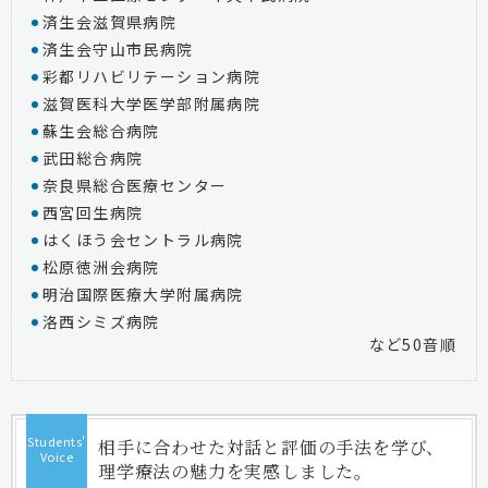
済生会滋賀県病院
済生会守山市民病院
彩都リハビリテーション病院
滋賀医科大学医学部附属病院
蘇生会総合病院
武田総合病院
奈良県総合医療センター
西宮回生病院
はくほう会セントラル病院
松原徳洲会病院
明治国際医療大学附属病院
洛西シミズ病院
など50音順
Students'
相手に合わせた対話と評価の手法を学び、
Voice
理学療法の魅力を実感しました。