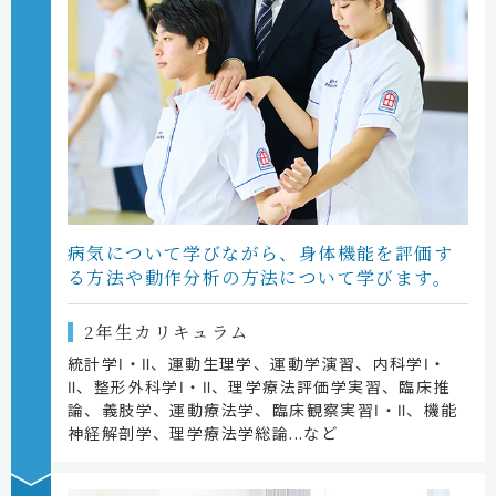
病気について学びながら、
身体機能を評価す
る方法や
動作分析の方法について学びます。
2年生カリキュラム
統計学Ⅰ・Ⅱ、運動生理学、運動学演習、内科学Ⅰ・
Ⅱ、整形外科学Ⅰ・Ⅱ、理学療法評価学実習、臨床推
論、義肢学、運動療法学、臨床観察実習Ⅰ・Ⅱ、機能
神経解剖学、理学療法学総論...など