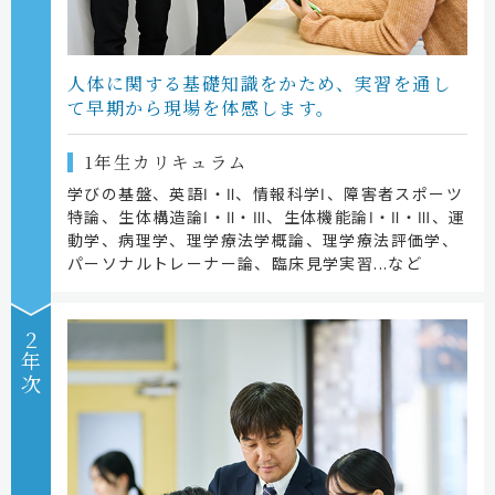
人体に関する基礎知識を
かため、実習を通し
て
早期から現場を体感します。
1年生カリキュラム
学びの基盤、英語Ⅰ・Ⅱ、情報科学Ⅰ、障害者スポーツ
特論、生体構造論Ⅰ・Ⅱ・Ⅲ、生体機能論Ⅰ・Ⅱ・Ⅲ、運
動学、病理学、理学療法学概論、理学療法評価学、
パーソナルトレーナー論、臨床見学実習...など
２年次