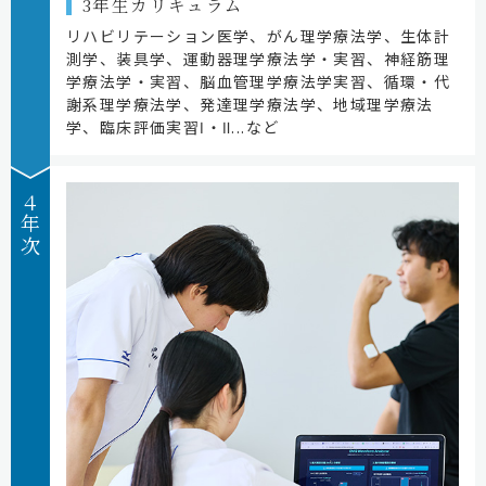
3年生カリキュラム
リハビリテーション医学、がん理学療法学、生体計
測学、装具学、運動器理学療法学・実習、神経筋理
学療法学・実習、脳血管理学療法学実習、循環・代
謝系理学療法学、発達理学療法学、地域理学療法
学、臨床評価実習Ⅰ・Ⅱ...など
４年次