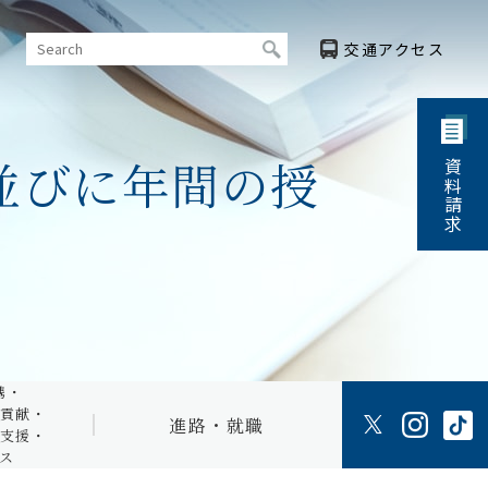
交通
アクセス
並びに年間の授
資料請求
・高大連携・
科目等履修生に
涯学習
ついて
ス トップ
卒後交流
キャリア開発・
連携
紹介
研究センター
デン
学習支援・
ブ
教育リソース
会
進路・就職トップ
ジェクト
携・
／確認
取得可能資格
貢献する
貢献・
進路・就職
り組み
就職率・主な就職先
支援・
ス