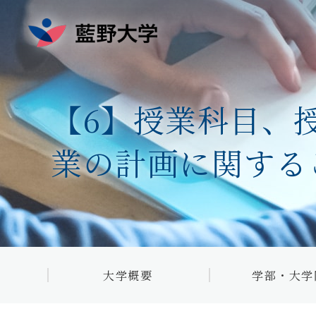
【6】授業科目、
学部・大学院
看護学科
業の計画に関する
教職課程
理学療法学科
作業療法学科
大学概要トップ
5つの強み
臨床工学科
目的・教育理念
3つのポリシー
健康科学科
藍野大学の沿革
藍野大学・大学院 
数理・データ
大学概要
学部・大学
学長メッセージ
藍野大学広報誌
ス・AI教育プ