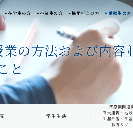
在学生の方
卒業生の方
採用担当の方
受験生の方
授業の方法および内容
医療機関連携
トップ
臨床工学専攻科
地域貢献・生
大学院 看護学研究科
学生生活トップ
・教育リソー
課外活動
こと
大学院 健康科学研究科
年間行事
医療機関連携
自治会
教員紹介
キャンパスマップ・設備
市区町村との
サークル
シラバス公開システム
相談窓口
高大連携
スチュー
ト・ジョ
学費・奨学金制度・授業料
市民公開講座
減免制度
学生懇談
地域連携プロ
医療機関連
学則
教育ローン
修学支援
サイエン
SDGs達成に
高大連携・地域
院
学生生活
申請書
ログラム
ひとり暮らしサポート
藍野大学の取
生涯学習・学習
教育リソー