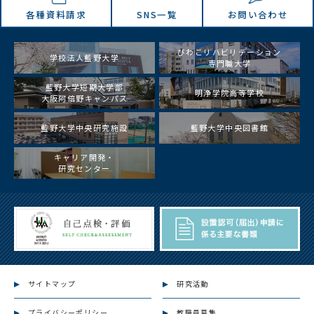
各種資料請求
SNS一覧
お問い合わせ
びわこリハビリテーション
学校法人藍野大学
専門職大学
藍野大学短期大学部
明浄学院高等学校
大阪阿倍野キャンパス
藍野大学中央研究施設
藍野大学中央図書館
キャリア開発・
研究センター
サイトマップ
研究活動
プライバシーポリシー
教職員募集