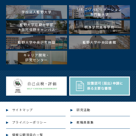
びわこリハビリテーション
学校法人藍野大学
専門職大学
藍野大学短期大学部
明浄学院高等学校
大阪阿倍野キャンパス
藍野大学中央研究施設
藍野大学中央図書館
キャリア開発・
研究センター
サイトマップ
研究活動
プライバシーポリシー
教職員募集
情報公開項目の一覧